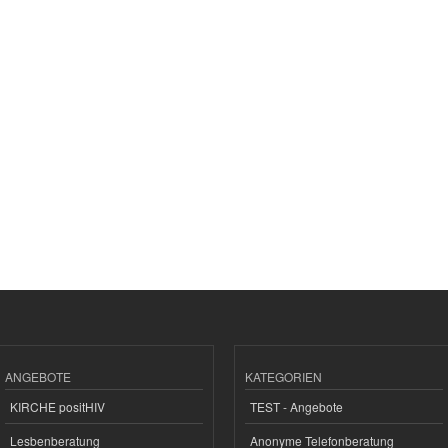
ANGEBOTE
KATEGORIEN
KIRCHE positHIV
TEST - Angebote
Lesbenberatung
Anonyme Telefonberatung