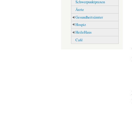
Schwerpunktpraxen
Ärzte
Gesundheitsämter
Hospiz
HeileHaus
Café