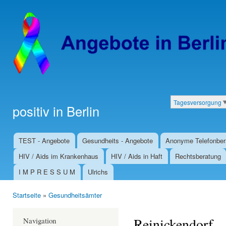
Dir
zu
Inha
Tagesversorgung
positiv in Berlin
Kategorien
TEST - Angebote
Gesundheits - Angebote
Anonyme Telefonber
Hauptmenü
HIV / Aids im Krankenhaus
HIV / Aids in Haft
Rechtsberatung
I M P R E S S U M
Ulrichs
Startseite
»
Gesundheitsämter
Sie sind hier
Reinickendorf
Navigation