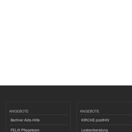
ANGEBOTE
ANGEBOTE
Berliner Aids-Hilfe
KIRCHE positHIV
FELIX Pflegeteam
Lesbenberatung