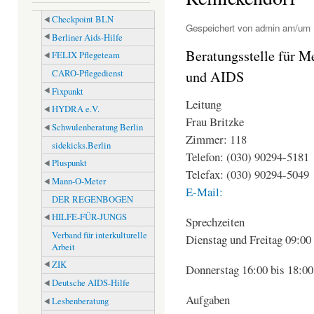
Checkpoint BLN
Gespeichert von
admin
am/um F
Berliner Aids-Hilfe
Beratungsstelle für 
FELIX Pflegeteam
CARO-Pflegedienst
und AIDS
Fixpunkt
Leitung
HYDRA e.V.
Frau Britzke
Schwulenberatung Berlin
Zimmer: 118
sidekicks.Berlin
Telefon: (030) 90294-5181
Pluspunkt
Telefax: (030) 90294-5049
Mann-O-Meter
E-Mail:
DER REGENBOGEN
HILFE-FÜR-JUNGS
Sprechzeiten
Verband für interkulturelle
Dienstag und Freitag 09:00
Arbeit
ZIK
Donnerstag 16:00 bis 18:0
Deutsche AIDS-Hilfe
Aufgaben
Lesbenberatung