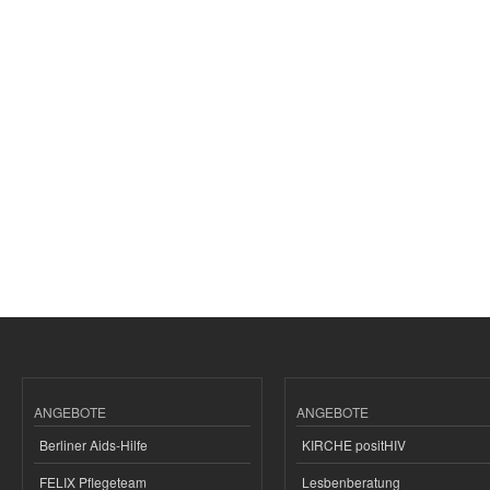
ANGEBOTE
ANGEBOTE
Berliner Aids-Hilfe
KIRCHE positHIV
FELIX Pflegeteam
Lesbenberatung