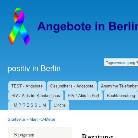
Dir
zu
Inha
Tagesversorgung
positiv in Berlin
Kategorien
TEST - Angebote
Gesundheits - Angebote
Anonyme Telefonber
Hauptmenü
HIV / Aids im Krankenhaus
HIV / Aids in Haft
Rechtsberatung
I M P R E S S U M
Ulrichs
Startseite
»
Mann-O-Meter
Sie sind hier
Beratung
Navigation