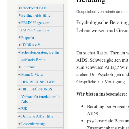
Checkpoint BLN
Gespeichert von
admin
am/um S
Berliner Aids-Hilfe
Psychologische Beratung
FELIX Pflegeteam
Lebensweisen und Gesun
CARO-Pflegedienst
Fixpunkt
HYDRA e.V.
Du suchst Rat zu Themen 
Schwulenberatung Berlin
AIDS, Schwierigkeiten mit 
sidekicks.Berlin
zum schwulen Alltag? Wir 
Pluspunkt
stehen Dir Psychologen und
Mann-O-Meter
Gespräche zur Verfügung.
DER REGENBOGEN
HILFE-FÜR-JUNGS
Wir bieten insbesondere:
Verband für interkulturelle
Arbeit
Beratung bei Fragen 
ZIK
AIDS
Deutsche AIDS-Hilfe
psychosoziale Beratun
Lesbenberatung
Zusammenhang mit s