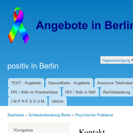
Dir
zu
Inha
Tagesversorgung
positiv in Berlin
Kategorien
TEST - Angebote
Gesundheits - Angebote
Anonyme Telefonber
Hauptmenü
HIV / Aids im Krankenhaus
HIV / Aids in Haft
Rechtsberatung
I M P R E S S U M
Ulrichs
Startseite
»
Schwulenberatung Berlin
»
Psychische Probleme
Sie sind hier
Kontakt
Navigation