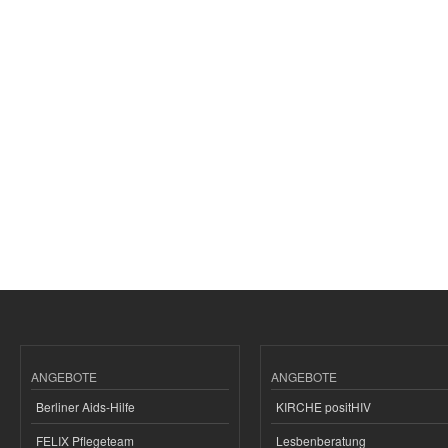
ANGEBOTE
ANGEBOTE
Berliner Aids-Hilfe
KIRCHE positHIV
FELIX Pflegeteam
Lesbenberatung