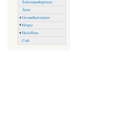
Schwerpunktpraxen
Ärzte
Gesundheitsämter
Hospiz
HeileHaus
Café