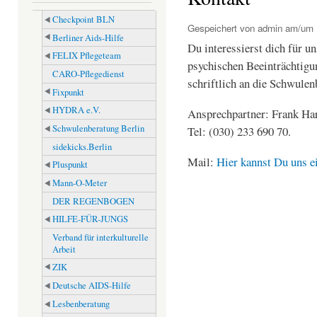
Checkpoint BLN
Gespeichert von
admin
am/um M
Berliner Aids-Hilfe
Du interessierst dich für 
FELIX Pflegeteam
psychischen Beeinträchtigu
CARO-Pflegedienst
schriftlich an die Schwulen
Fixpunkt
HYDRA e.V.
Ansprechpartner: Frank Ha
Schwulenberatung Berlin
Tel: (030) 233 690 70.
sidekicks.Berlin
Mail:
Hier kannst Du uns e
Pluspunkt
Mann-O-Meter
DER REGENBOGEN
HILFE-FÜR-JUNGS
Verband für interkulturelle
Arbeit
ZIK
Deutsche AIDS-Hilfe
Lesbenberatung