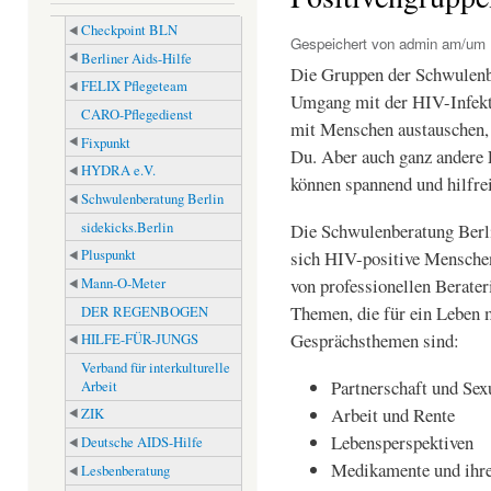
Checkpoint BLN
Gespeichert von
admin
am/um M
Berliner Aids-Hilfe
Die Gruppen der Schwulenbe
FELIX Pflegeteam
Umgang mit der HIV-Infekti
CARO-Pflegedienst
mit Menschen austauschen,
Fixpunkt
Du. Aber auch ganz andere
HYDRA e.V.
können spannend und hilfrei
Schwulenberatung Berlin
sidekicks.Berlin
Die Schwulenberatung Berli
sich HIV-positive Menschen
Pluspunkt
von professionellen Berater
Mann-O-Meter
Themen, die für ein Leben 
DER REGENBOGEN
Gesprächsthemen sind:
HILFE-FÜR-JUNGS
Verband für interkulturelle
Partnerschaft und Sexu
Arbeit
Arbeit und Rente
ZIK
Lebensperspektiven
Deutsche AIDS-Hilfe
Medikamente und ihr
Lesbenberatung