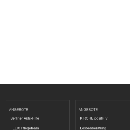
ANGEBOTE
ANGEBOTE
Berliner Aids-Hilfe
KIRCHE positHIV
FELIX Pflegeteam
Lesbenberatung