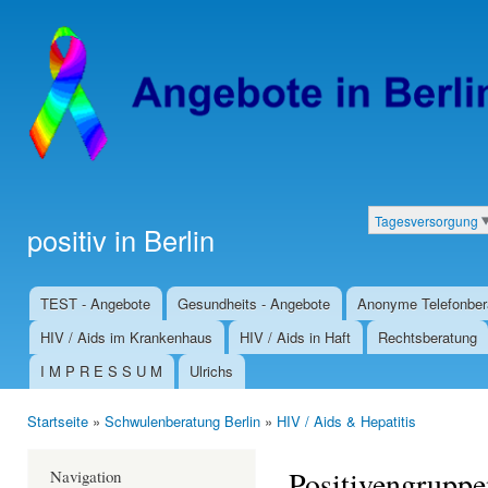
Dir
zu
Inha
Tagesversorgung
positiv in Berlin
Kategorien
TEST - Angebote
Gesundheits - Angebote
Anonyme Telefonber
Hauptmenü
HIV / Aids im Krankenhaus
HIV / Aids in Haft
Rechtsberatung
I M P R E S S U M
Ulrichs
Startseite
»
Schwulenberatung Berlin
»
HIV / Aids & Hepatitis
Sie sind hier
Positivengruppe
Navigation