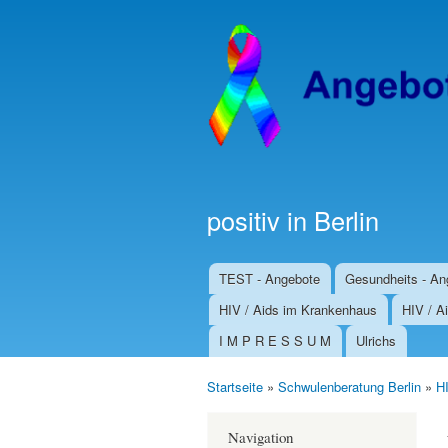
positiv in Berlin
TEST - Angebote
Gesundheits - An
Hauptmenü
HIV / Aids im Krankenhaus
HIV / Ai
I M P R E S S U M
Ulrichs
Startseite
»
Schwulenberatung Berlin
»
HI
Sie sind hier
Navigation