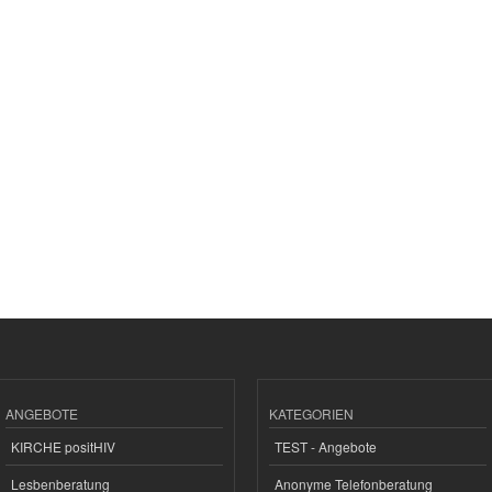
ANGEBOTE
KATEGORIEN
KIRCHE positHIV
TEST - Angebote
Lesbenberatung
Anonyme Telefonberatung