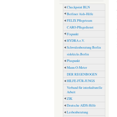
Checkpoint BLN
Berliner Aids-Hilfe
FELIX Pflegeteam
CARO-Pflegedienst
Fixpunkt
HYDRA e.V.
Schwulenberatung Berlin
sidekicks.Berlin
Pluspunkt
Mann-O-Meter
DER REGENBOGEN
HILFE-FÜR-JUNGS
Verband für interkulturelle
Arbeit
ZIK
Deutsche AIDS-Hilfe
Lesbenberatung