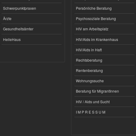
Schwerpunktpraxen
Persönliche Beratung
Ärzte
Psychosoziale Beratung
Gesundheitsämter
HIV am Arbeitsplatz
HeileHaus
HIV/Aids im Krankenhaus
HIV/Aids in Haft
Rechtsberatung
Rentenberatung
Wohnungssuche
Beratung für MigrantInnen
HIV / Aids und Sucht
I M P R E S S U M