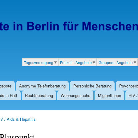
Direkt
zum
Inhalt
Tagesversorgung
Freizeit - Angebote
Gruppen - Angebote
Kategorien
gebote
Anonyme Telefonberatung
Persönliche Beratung
Psychosoz
ds in Haft
Rechtsberatung
Wohnungssuche
MigrantInnen
HIV 
V / Aids & Hepatitis
Pluspunkt