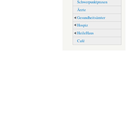
Schwerpunktpraxen
Ärzte
Gesundheitsämter
Hospiz
HeileHaus
Café