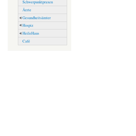
Schwerpunktpraxen
Ärzte
Gesundheitsämter
Hospiz
HeileHaus
Café