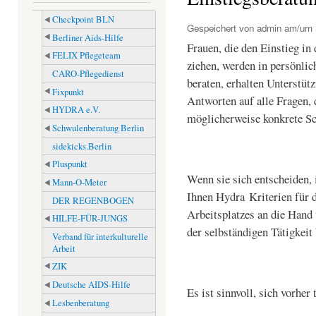
Checkpoint BLN
Gespeichert von
admin
am/um S
Berliner Aids-Hilfe
Frauen, die den Einstieg in
FELIX Pflegeteam
ziehen, werden in persönli
CARO-Pflegedienst
beraten, erhalten Unterstüt
Fixpunkt
Antworten auf alle Fragen, d
HYDRA e.V.
möglicherweise konkrete Sc
Schwulenberatung Berlin
sidekicks.Berlin
Pluspunkt
Wenn sie sich entscheiden, i
Mann-O-Meter
Ihnen Hydra Kriterien für 
DER REGENBOGEN
Arbeitsplatzes an die Hand
HILFE-FÜR-JUNGS
der selbständigen Tätigkeit
Verband für interkulturelle
Arbeit
ZIK
Deutsche AIDS-Hilfe
Es ist sinnvoll, sich vorher
Lesbenberatung