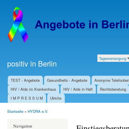
Dir
zu
Inha
Tagesversorgung
positiv in Berlin
Kategorien
TEST - Angebote
Gesundheits - Angebote
Anonyme Telefonber
Hauptmenü
HIV / Aids im Krankenhaus
HIV / Aids in Haft
Rechtsberatung
I M P R E S S U M
Ulrichs
Startseite
»
HYDRA e.V.
Sie sind hier
Einstiegsberatu
Navigation