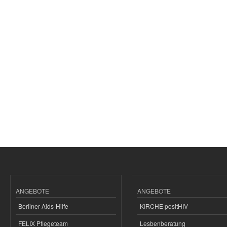
ANGEBOTE
ANGEBOTE
Berliner Aids-Hilfe
KIRCHE positHIV
FELIX Pflegeteam
Lesbenberatung