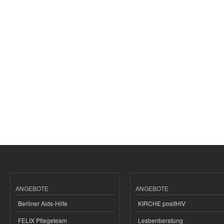
ANGEBOTE
ANGEBOTE
Berliner Aids-Hilfe
KIRCHE positHIV
FELIX Pflegeteam
Lesbenberatung