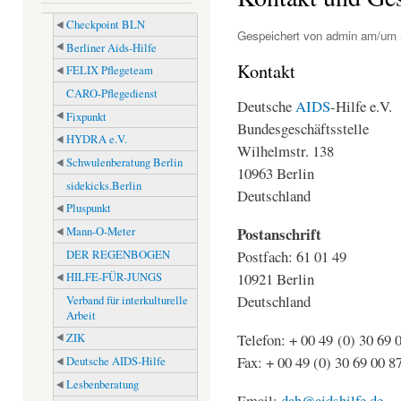
Checkpoint BLN
Gespeichert von
admin
am/um S
Berliner Aids-Hilfe
Kontakt
FELIX Pflegeteam
CARO-Pflegedienst
Deutsche
AIDS
-Hilfe e.V.
Fixpunkt
Bundesgeschäftsstelle
HYDRA e.V.
Wilhelmstr. 138
Schwulenberatung Berlin
10963 Berlin
sidekicks.Berlin
Deutschland
Pluspunkt
Postanschrift
Mann-O-Meter
Postfach: 61 01 49
DER REGENBOGEN
10921 Berlin
HILFE-FÜR-JUNGS
Deutschland
Verband für interkulturelle
Arbeit
Telefon: + 00 49
(0) 30 69 
ZIK
Fax: + 00 49 (0) 30 69 00 8
Deutsche AIDS-Hilfe
Lesbenberatung
Email:
dah@aidshilfe.de