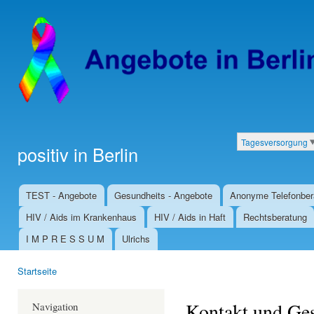
Dir
zu
Inha
Tagesversorgung
positiv in Berlin
Kategorien
TEST - Angebote
Gesundheits - Angebote
Anonyme Telefonber
Hauptmenü
HIV / Aids im Krankenhaus
HIV / Aids in Haft
Rechtsberatung
I M P R E S S U M
Ulrichs
Startseite
Sie sind hier
Kontakt und Ges
Navigation