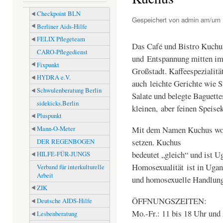
Checkpoint BLN
Gespeichert von
admin
am/um D
Berliner Aids-Hilfe
FELIX Pflegeteam
Das Café und Bistro Kuchus
CARO-Pflegedienst
und Entspannung mitten i
Fixpunkt
Großstadt. Kaffeespezialit
HYDRA e.V.
auch leichte Gerichte wie 
Schwulenberatung Berlin
Salate und belegte Baguette
sidekicks.Berlin
kleinen, aber feinen Speisek
Pluspunkt
Mit dem Namen Kuchus woll
Mann-O-Meter
setzen. Kuchus
DER REGENBOGEN
bedeutet „gleich“ und ist 
HILFE-FÜR-JUNGS
Homosexualität ist in Ugand
Verband für interkulturelle
Arbeit
und homosexuelle Handlunge
ZIK
ÖFFNUNGSZEITEN:
Deutsche AIDS-Hilfe
Mo.-Fr.: 11 bis 18 Uhr und
Lesbenberatung