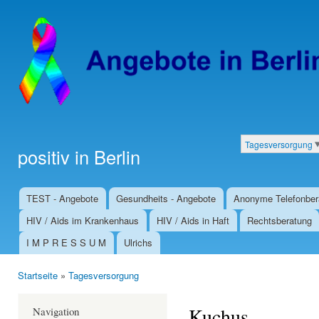
Dir
zu
Inha
Tagesversorgung
positiv in Berlin
Kategorien
TEST - Angebote
Gesundheits - Angebote
Anonyme Telefonber
Hauptmenü
HIV / Aids im Krankenhaus
HIV / Aids in Haft
Rechtsberatung
I M P R E S S U M
Ulrichs
Startseite
»
Tagesversorgung
Sie sind hier
Kuchus
Navigation