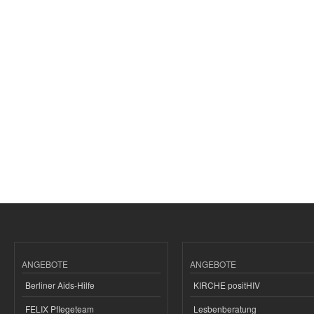
ANGEBOTE
ANGEBOTE
Berliner Aids-Hilfe
KIRCHE positHIV
FELIX Pflegeteam
Lesbenberatung