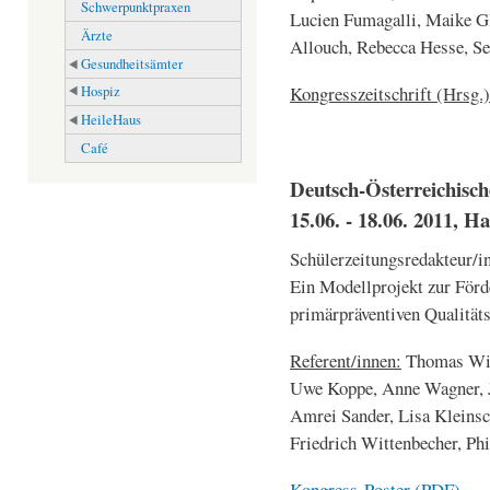
Schwerpunktpraxen
Lucien Fumagalli, Maike Gl
Ärzte
Allouch, Rebecca Hesse, Se
Gesundheitsämter
Kongresszeitschrift (Hrsg.)
Hospiz
HeileHaus
Café
Deutsch-Österreichis
15.06. - 18.06. 2011, H
Schülerzeitungsredakteur/in
Ein Modellprojekt zur Förd
primärpräventiven Qualität
Referent/innen:
Thomas Wilk
Uwe Koppe, Anne Wagner, Ju
Amrei Sander, Lisa Kleinsch
Friedrich Wittenbecher, Phi
Kongress-Poster (PDF)