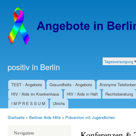
Dir
zu
Inha
Tagesversorgung
positiv in Berlin
Kategorien
TEST - Angebote
Gesundheits - Angebote
Anonyme Telefonber
Hauptmenü
HIV / Aids im Krankenhaus
HIV / Aids in Haft
Rechtsberatung
I M P R E S S U M
Ulrichs
Startseite
»
Berliner Aids-Hilfe
»
Prävention mit Jugendlichen
Sie sind hier
Konferenzen & 
Navigation