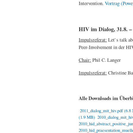
Intervention.
Vortrag (Powe
HIV im Dialog, 31.8. – 
Impulsreferat:
Let`s talk a
Peer-Involvement in der HI
Chair:
Phil C. Langer
Impulsreferat:
Christine B
Alle Downloads im Überbl
2011_dialog_mit_hiv.pdf (6.8
(1.9 MB)
2010_dialog_mit_hi
2010_hid_abstract_positive_j
2010_hid_praesentation_muelle