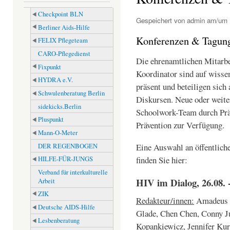
Checkpoint BLN
Gespeichert von
admin
am/um M
Berliner Aids-Hilfe
Konferenzen & Tagun
FELIX Pflegeteam
CARO-Pflegedienst
Die ehrenamtlichen Mitarbe
Fixpunkt
Koordinator sind auf wisse
HYDRA e.V.
präsent und beteiligen sich 
Schwulenberatung Berlin
Diskursen. Neue oder weiter
sidekicks.Berlin
Schoolwork-Team durch Prä
Pluspunkt
Prävention zur Verfügung.
Mann-O-Meter
Eine Auswahl an öffentlich
DER REGENBOGEN
finden Sie hier:
HILFE-FÜR-JUNGS
Verband für interkulturelle
HIV im Dialog, 26.08. -
Arbeit
ZIK
Redakteur/innen:
Amadeus S
Deutsche AIDS-Hilfe
Glade, Chen Chen, Conny J
Lesbenberatung
Kopankiewicz, Jennifer Kur