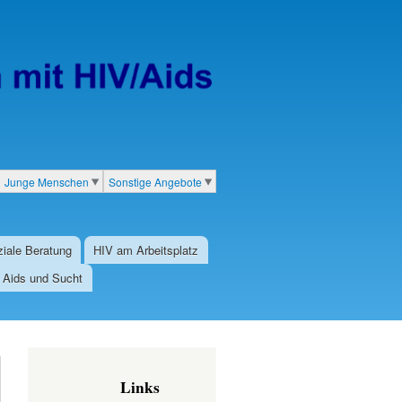
Junge Menschen
Sonstige Angebote
iale Beratung
HIV am Arbeitsplatz
/ Aids und Sucht
Links