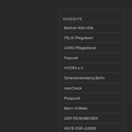
ANGEBOTE
Berliner Aids-Hilfe
FELIX Pflegeteam
CARO-Pflegedienst
Fixpunkt
HYDRA e.V.
Schwulenberatung Berlin
manCheck
Pluspunkt
Mann-O-Meter
DER REGENBOGEN
HILFE-FÜR-JUNGS