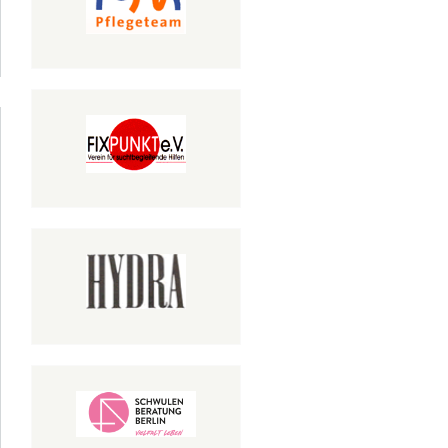
r Mein
heimes
HIV –
rkshop
 Frauen
mit
V/Aids
06.2018