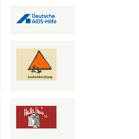
über
uerzug
der
rliner
-Hilfe
2018