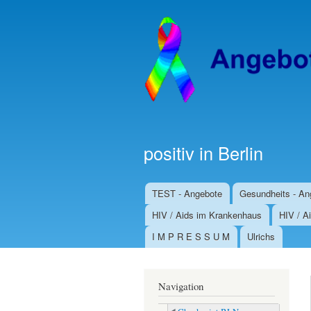
positiv in Berlin
TEST - Angebote
Gesundheits - An
Hauptmenü
HIV / Aids im Krankenhaus
HIV / Ai
I M P R E S S U M
Ulrichs
Navigation