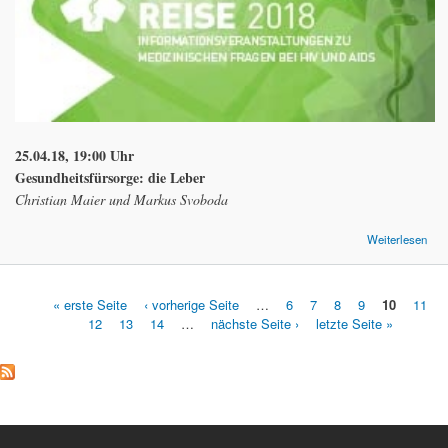
25.04.1
8, 19:00 Uhr
Gesundheitsfürsorge: die Leber
Christian Maier und Markus Svoboda
Weiterlesen
Med
Rei
« erste Seite
‹ vorherige Seite
…
6
7
8
9
10
11
12
13
14
…
nächste Seite ›
letzte Seite »
Seiten