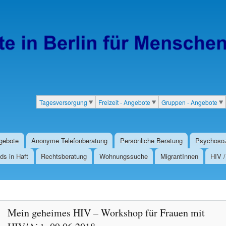
Direkt
zum
Inhalt
Tagesversorgung
Freizeit - Angebote
Gruppen - Angebote
Kategorien
gebote
Anonyme Telefonberatung
Persönliche Beratung
Psychosoz
ds in Haft
Rechtsberatung
Wohnungssuche
MigrantInnen
HIV 
Mein geheimes HIV – Workshop für Frauen mit