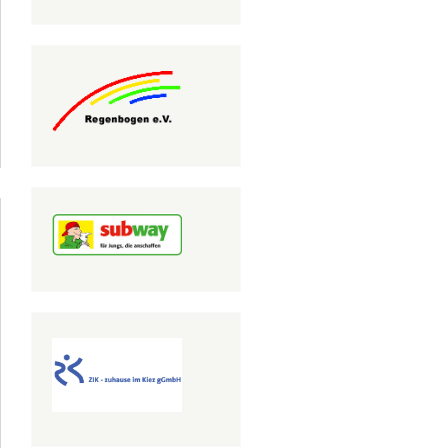
über
ikovorsorge
P und HIV-
Schnelltest