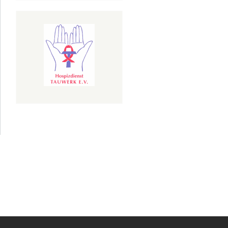
über
izinische
se am 25.
April 2018