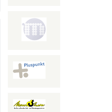
über
izinische
se am 30.
Mai 2018