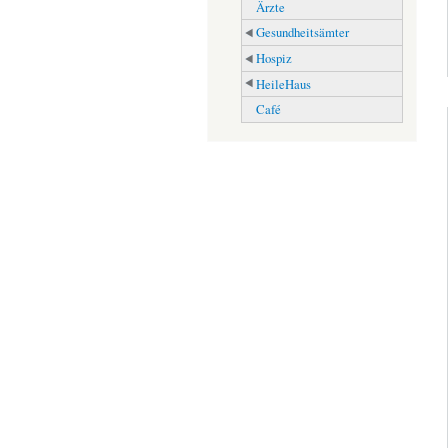
Ärzte
Gesundheitsämter
Hospiz
HeileHaus
Café