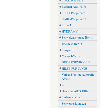
Checkpoint BLN
Berliner Aids-Hilfe
FELIX Pflegeteam
CARO-Pflegedienst
Fixpunkt
HYDRA e.V.
Schwulenberatung Berlin
sidekicks.Berlin
Pluspunkt
Mann-O-Meter
DER REGENBOGEN
HILFE-FÜR-JUNGS
Verband für interkulturelle
Arbeit
ZIK
Deutsche AIDS-Hilfe
Lesbenberatung
Schwerpunktpraxen